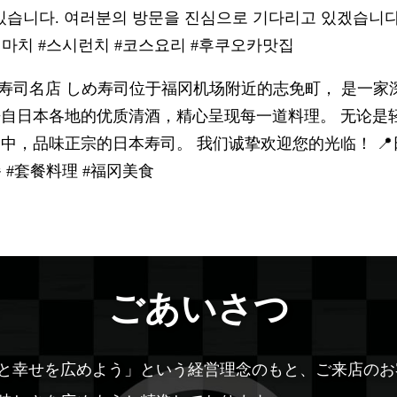
 있습니다. 여러분의 방문을 진심으로 기다리고 있겠습니다
메마치 #스시런치 #코스요리 #후쿠오카맛집
宗寿司名店 しめ寿司位于福冈机场附近的志免町， 是一
来自日本各地的优质清酒，精心呈现每一道料理。 无论是
中，品味正宗的日本寿司。 我们诚挚欢迎您的光临！ 📍
餐 #套餐料理 #福冈美食
ごあいさつ
と幸せを広めよう」という経営理念のもと、ご来店のお