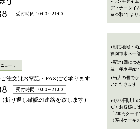
ランチタイム 11
ディナータイム 17
88
受付時間 10:00～21:00
※令和4年より
対応地域：粕
福岡市東区一
配達1回につき
メニュー→
盆・年末年始・
ご注文はお電話・FAXにて承ります。
当店の器でな
いただきます
88
受付時間 10:00～21:00
-6699（折り返し確認の連絡を致します）
4,000円
だくお客様に
「200円クー
（寿司ケーキ