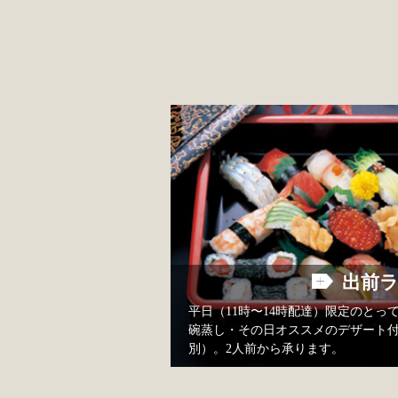
出前
平日（11時〜14時配達）限定のと
碗蒸し・その日オススメのデザート付き
別）。2人前から承ります。