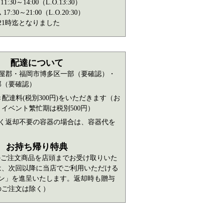
:30～14:00（L.O.13:30）
:30～21:00（L.O.20:30）
21時迄となりました
配達について
屋郡・福岡市博多区一部（要確認）・
部（要確認）
配達料(税別300円)をいただきます（お
イベント繁忙期は税別500円）
く返却不要の容器の場合は、容器代を
お持ち帰り特典
以上のご注文商品を店頭までお受け取りいた
は、次回以降に当店でご利用いただける
ポン」を進呈いたします。返却時も贈与
のご注文は除く）