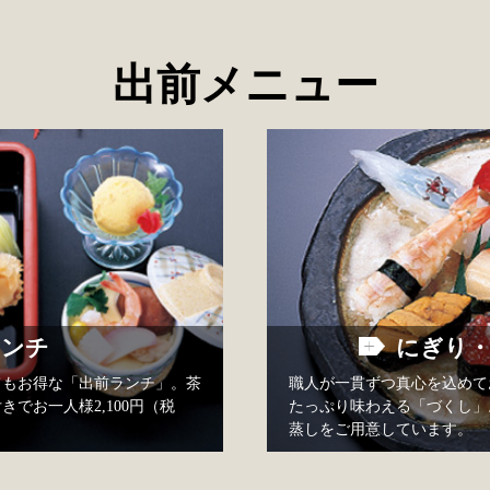
出前メニュー
ランチ
にぎり・
ってもお得な「出前ランチ」。茶
職人が一貫ずつ真心を込めて
でお一人様2,100円（税
たっぷり味わえる「づくし」
蒸しをご用意しています。