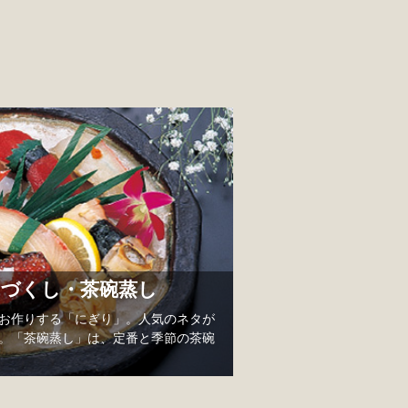
づくし・茶碗蒸し
お作りする「にぎり」。人気のネタが
。「茶碗蒸し」は、定番と季節の茶碗