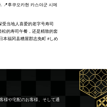
. 📍후쿠오카현 카스야군 시메
家深受当地人喜爱的老字号寿司
轻松的寿司午餐，还是精致的套
日本福冈县糟屋郡志免町 #しめ
客様や宅配のお客様、そして通