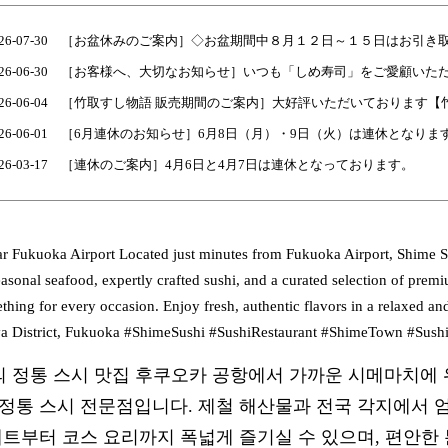
26-07-30
［お盆休みのご案内］◇お盆期間中８月１２日～１５日はお引き
26-06-30
［お客様へ、大切なお知らせ］いつも「しめ寿司」をご愛顧いた
26-06-04
［竹取すし物語 販売期間のご案内］大好評いただいております【
26-06-01
［6月連休のお知らせ］6月8日（月）・9日（火）は連休となりま
26-03-17
［連休のご案内］4月6日と4月7日は連休となっております。
r Fukuoka Airport Located just minutes from Fukuoka Airport, Shime Su
sonal seafood, expertly crafted sushi, and a curated selection of prem
ething for every occasion. Enjoy fresh, authentic flavors in a relaxed
ya District, Fukuoka #ShimeSushi #SushiRestaurant #ShimeTown #Sus
의 정통 스시 맛집 후쿠오카 공항에서 가까운 시메마치에 
정통 스시 전문점입니다. 제철 해산물과 전국 각지에서 
세트부터 코스 요리까지 폭넓게 즐기실 수 있으며, 편안한