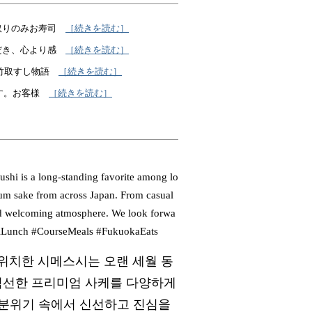
取りのみお寿司
［続きを読む］
だき、心より感
［続きを読む］
竹取すし物語
［続きを読む］
す。お客様
［続きを読む］
shi is a long-standing favorite among lo
ium sake from across Japan. From casual
 and welcoming atmosphere. We look forwa
hiLunch #CourseMeals #FukuokaEats
위치한 시메스시는 오랜 세월 동
엄선한 프리미엄 사케를 다양하게
 분위기 속에서 신선하고 진심을