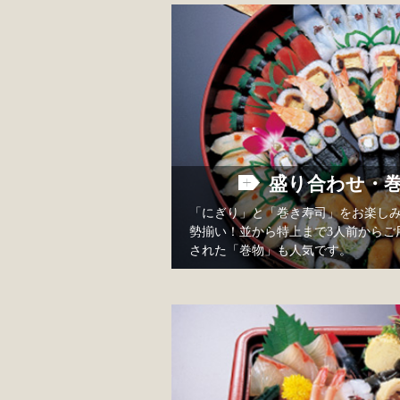
盛り合わせ・
「にぎり」と「巻き寿司」をお楽し
勢揃い！並から特上まで3人前からご
された「巻物」も人気です。