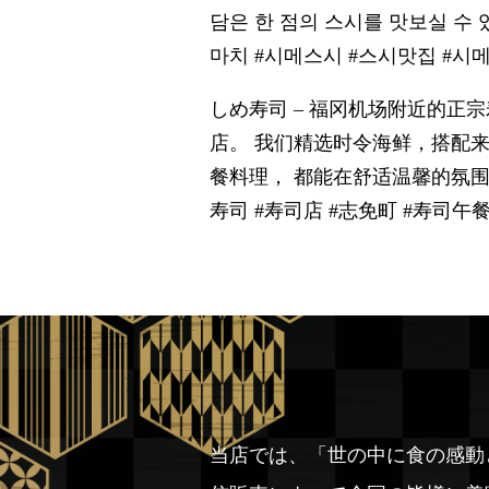
담은 한 점의 스시를 맛보실 수
마치 #시메스시 #스시맛집 #시
しめ寿司 – 福冈机场附近的正
店。 我们精选时令海鲜，搭配
餐料理， 都能在舒适温馨的氛围
寿司 #寿司店 #志免町 #寿司午
当店では、「世の中に食の感動